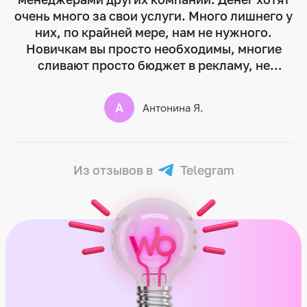
очень много за свои услуги. Много лишнего у
них, по крайней мере, нам не нужного.
Новичкам вы просто необходимы, многие
сливают просто бюджет в рекламу, не
понимая сколько фактическая ставка… И что
нужно делать… ваша компания все наглядно
А
Антонина Я.
демонстрирует. С вашей помощью я
довольно быстро разобралась и уже
увеличили продажу и даже нам дали
бронзовый кубок 😅. Вообще я вас нашла по
Из отзывов в
Telegram
посту в инете очень доходчиво все
рассказывали… Многие не знают, что можно
за такие деньги получить помощь реальную.