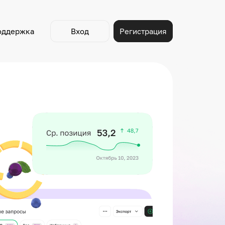
оддержка
Вход
Регистрация
A/B Тесты
трите наши видеоролики
Находите фото, которые повышают CTR карточек
и ведут к росту продаж
Видео
Youtube
зываем лайфхаки и делимся
Поисковые кластеры
знаниями
Упущенные ключи