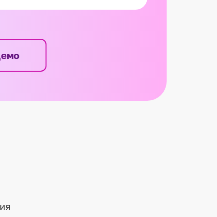
демо
ия