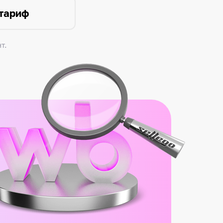
 тариф
т.