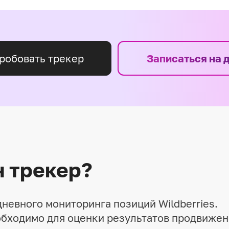
робовать трекер
Записаться на 
н трекер?
невного мониторинга позиций Wildberries.
бходимо для оценки результатов продвижен