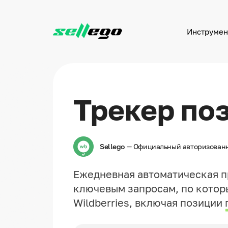
Инструмен
Все темы
Трекинг позиций
Новости Sellego
Отслеживайте позиции товара в поиске
по ключевому слову
Трекер по
Новости ВБ
Статьи
Проверка выдачи (SERP)
Кейсы ВБ
Sellego
— Официальный авторизован
Дневники ВБ селле
Ежедневная автоматическая п
Поиск ключей
ключевым запросам, по котор
Wildberries, включая позиции