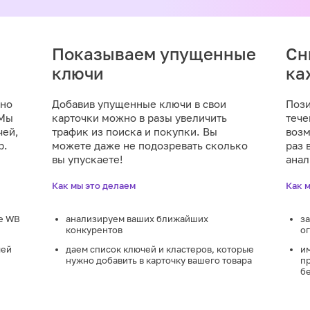
Показываем упущенные
Сн
ключи
ка
жно
Добавив упущенные ключи в свои
Пози
 Мы
карточки можно в разы увеличить
тече
чей,
трафик из поиска и покупки. Вы
возм
р.
можете даже не подозревать сколько
раз 
вы упускаете!
анал
Как мы это делаем
Как 
ке WB
анализируем ваших ближайших
з
конкурентов
ог
чей
даем список ключей и кластеров, которые
и
нужно добавить в карточку вашего товара
п
б