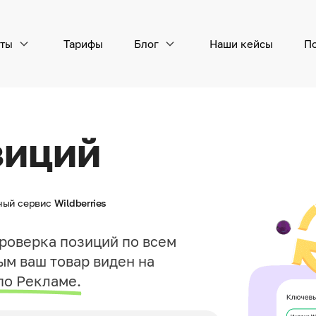
ты
Тарифы
Блог
Наши кейсы
П
Управление рекламой
Смо
Экономия бюджета и рост продаж
с Автобиддером рекламы (официальное API)
зиций
VK 
Пока
Рекламные кластеры
ный сервис
Wildberries
ра
роверка позиций по всем
Аналитика по ключу
ым ваш товар виден на
по Рекламе.