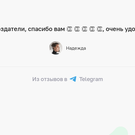
датели, спасибо вам 👏 👏 👏 👏 👏, очень уд
Надежда
Из отзывов в
Telegram