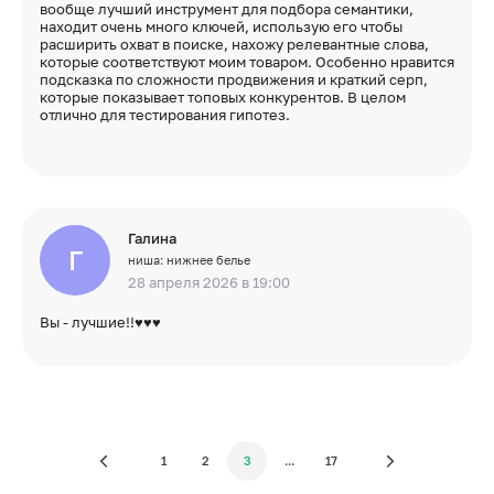
вообще лучший инструмент для подбора семантики,
находит очень много ключей, использую его чтобы
расширить охват в поиске, нахожу релевантные слова,
которые соответствуют моим товаром. Особенно нравится
подсказка по сложности продвижения и краткий серп,
которые показывает топовых конкурентов. В целом
отлично для тестирования гипотез.
Галина
Г
ниша: нижнее белье
28 апреля 2026 в 19:00
Вы - лучшие!!♥️♥️♥️
1
2
3
...
17