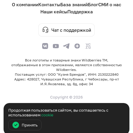
О компании
Контакты
База знаний
Блог
СМИ о нас
Наши кейсы
Поддержка
Чат с поддержкой
Все логотипы и товарные знаки Wildberries TM,
отображаемые в этом приложении, являются собственностью
Wildberries.
Поставщик услуг: ООО "Кузня Брендов", ИНН: 2130222840
Адрес: 428027, Чувашская Республика, г Чебоксары, пр-кт
И.Я.Яковлева, зд. 8д, офис 34
Copyright © 2026
Пользовательское соглашение
Продолжая пользоваться сайтом, вы соглашаетесь с
использованием
cookie
Политика конфиденциальности
Оплата и возврат
Принять