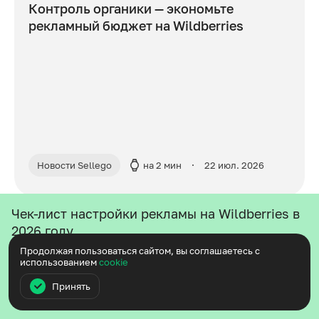
Контроль органики — экономьте
рекламный бюджет на Wildberries
Новости Sellego
на 2 мин
22 июл. 2026
Чек-лист настройки рекламы на Wildberries в
2026 году
Пошаговый список того, что проверить перед запуском
Продолжая пользоваться сайтом, вы соглашаетесь с
кампании — чтобы не сливать бюджет с первых дней
использованием
cookie
Принять
Получить бесплатно