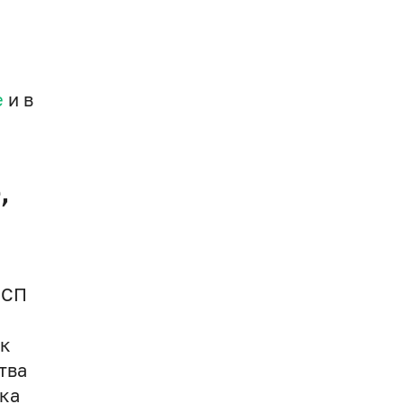
е
и в
,
МСП
 к
тва
вка