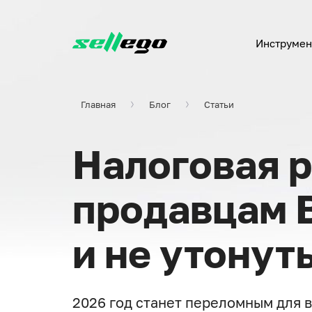
Инструмен
Все темы
Трекинг позиций
Главная
Блог
Статьи
Новости Sellego
Отслеживайте позиции товара в поиске
по ключевому слову
Новости ВБ
Налоговая 
Статьи
Проверка выдачи (SERP)
Кейсы ВБ
продавцам 
Дневники ВБ селле
и не утонут
Поиск ключей
2026 год станет переломным для в