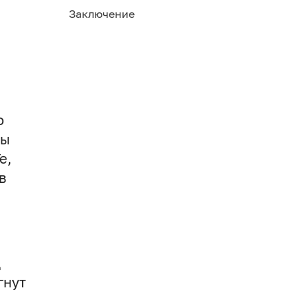
Заключение
о
вы
е,
в
д
гнут