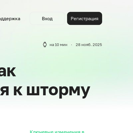
оддержка
Вход
Регистрация
A/B Тесты
на 10 мин
·
28 нояб. 2025
трите наши видеоролики
Находите фото, которые повышают CTR карточек
и ведут к росту продаж
Видео
Youtube
ак
зываем лайфхаки и делимся
Поисковые кластеры
знаниями
я к шторму
Упущенные ключи
Ключевые изменения в