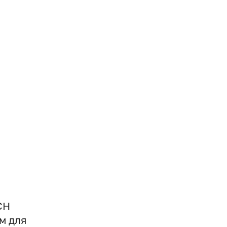
СН
м для