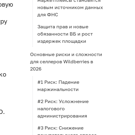
маркетплейсы становятся
совую
новым источником данных
для ФНС
уру
Защита прав и новые
обязанности ВБ и рост
издержек площадки
Основные риски и сложности
для селлеров Wildberries в
2026
ко
#1 Риск: Падение
маржинальности
#2 Риск: Усложнение
налогового
О.
администрирования
,
#3 Риск: Снижение