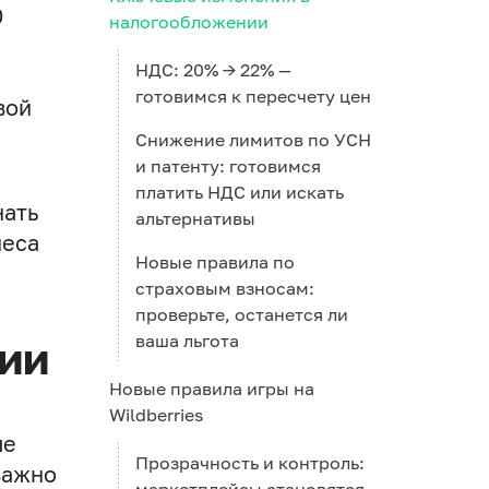
0
налогообложении
НДС: 20% → 22% —
готовимся к пересчету цен
вой
Снижение лимитов по УСН
и патенту: готовимся
платить НДС или искать
нать
альтернативы
неса
Новые правила по
страховым взносам:
проверьте, останется ли
ваша льгота
ии
Новые правила игры на
Wildberries
ые
Прозрачность и контроль:
важно