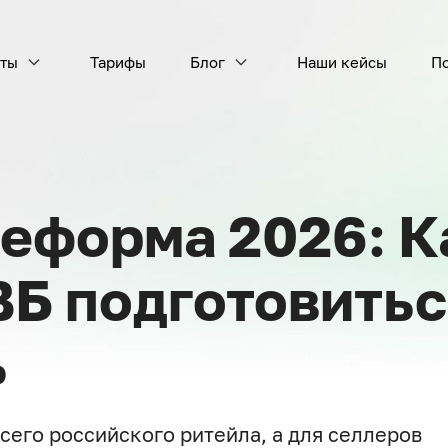
ты
Тарифы
Блог
Наши кейсы
П
Управление рекламой
Смо
Экономия бюджета и рост продаж
с Автобиддером рекламы (официальное API)
VK 
реформа 2026: К
Пока
Рекламные кластеры
ВБ подготовитьс
ра
ь
Аналитика по ключу
сего российского ритейла, а для селлеров