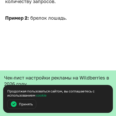
количеству запросов.
Пример 2:
брелок лошадь.
Чек-лист настройки рекламы на Wildberries в
Предложение превышает спрос, и оба
2026 году
показателя растут.
Пошаговый список того, что проверить перед запуском
Продолжая пользоваться сайтом, вы соглашаетесь с
кампании — чтобы не сливать бюджет с первых дней
использованием
cookie
Принять
Заходить в такие ниши сложно:
Получить бесплатно